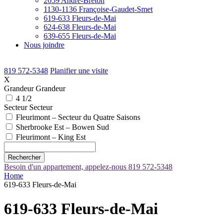
2059 André-Breton
1130-1136 Françoise-Gaudet-Smet
619-633 Fleurs-de-Mai
624-638 Fleurs-de-Mai
639-655 Fleurs-de-Mai
Nous joindre
819 572-5348
Planifier une visite
X
Grandeur
Grandeur
4 1/2
Secteur
Secteur
Fleurimont – Secteur du Quatre Saisons
Sherbrooke Est – Bowen Sud
Fleurimont – King Est
Rechercher
Besoin d'un appartement, appelez-nous
819 572-5348
Home
619-633 Fleurs-de-Mai
619-633 Fleurs-de-Mai